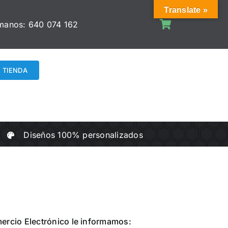
Translate »
manos:
640 074 162
TIENDA
Diseños 100% personalizados
mercio Electrónico le informamos: