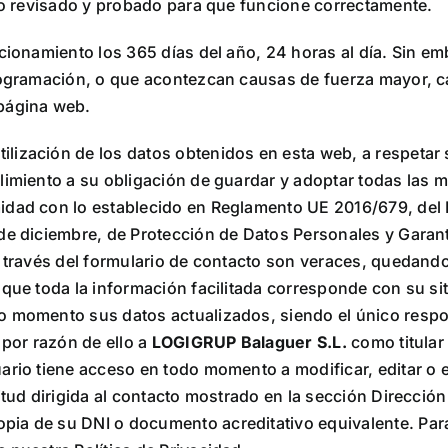
ido revisado y probado para que funcione correctamente.
ncionamiento los 365 días del año, 24 horas al día. Sin e
programación, o que acontezcan causas de fuerza mayor, c
 página web.
ilización de los datos obtenidos en esta web, a respetar 
imiento a su obligación de guardar y adoptar todas las me
idad con lo establecido en Reglamento UE 2016/679, del 
de diciembre, de Protección de Datos Personales y Garant
 a través del formulario de contacto son veraces, quedan
que toda la información facilitada corresponde con su sit
o momento sus datos actualizados, siendo el único respon
 por razón de ello a
LOGIGRUP Balaguer S.L.
como titular 
ario tiene acceso en todo momento a modificar, editar o 
itud dirigida al contacto mostrado en la sección Direcció
pia de su DNI o documento acreditativo equivalente. Para