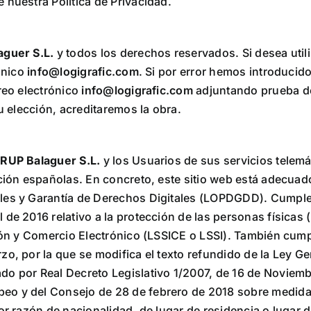
 nuestra Política de Privacidad.
guer S.L.
y todos los derechos reservados. Si desea uti
rónico
info@logigrafic.com
. Si por error hemos introducid
reo electrónico
info@logigrafic.com
adjuntando prueba de
su elección, acreditaremos la obra.
RUP Balaguer S.L.
y los Usuarios de sus servicios telemá
cción españolas. En concreto, este sitio web está adecuad
ales y Garantía de Derechos Digitales (LOPDGDD). Cumpl
 de 2016 relativo a la protección de las personas físicas
ción y Comercio Electrónico (LSSICE o LSSI). También cum
zo, por la que se modifica el texto refundido de la Ley 
do por Real Decreto Legislativo 1/2007, de 16 de Noviemb
eo y del Consejo de 28 de febrero de 2018 sobre medidas
or razón de nacionalidad, de lugar de residencia o lugar 