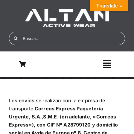
Skip
Translate »
to
content
Search
for:
Toggle
Navigati
Inicio
Los envíos se realizan con la empresa de
Nosotros
transporte
Correos Express Paquetería
Urgente, S.A.,S.M.E.
(en adelante, «Correos
ALTAN ECO
Express»), con CIF Nº A28799120 y domicilio
social en Avda de Europa nº 8, Centro de