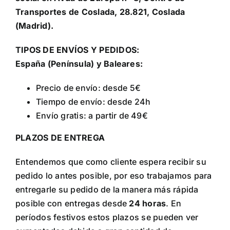
ALTAN QR
Transportes de Coslada, 28.821, Coslada
(Madrid).
Sanitario
TIPOS DE ENVÍOS Y PEDIDOS:
España (Península) y Baleares:
TIENDA
Precio de envío: desde 5€
Tiempo de envío: desde 24h
TRABAJOS REALIZADOS
Envío gratis: a partir de 49€
PLAZOS DE ENTREGA
CONTACTO
Entendemos que como cliente espera recibir su
pedido lo antes posible, por eso trabajamos para
CATÁLOGOS
entregarle su pedido de la manera más rápida
posible con entregas desde
24 horas
. En
períodos festivos estos plazos se pueden ver