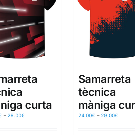
marreta
Samarreta
cnica
tècnica
niga curta
màniga cur
€
–
29.00
€
24.00
€
–
29.00
€