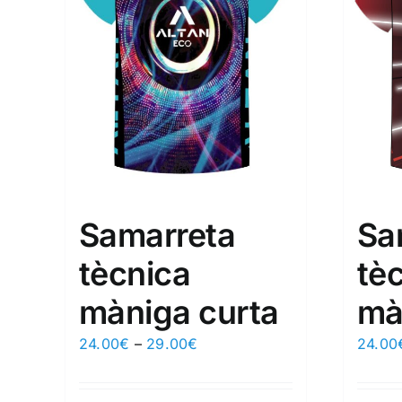
Samarreta
Sa
tècnica
tè
màniga curta
mà
24.00
€
–
29.00
€
24.00