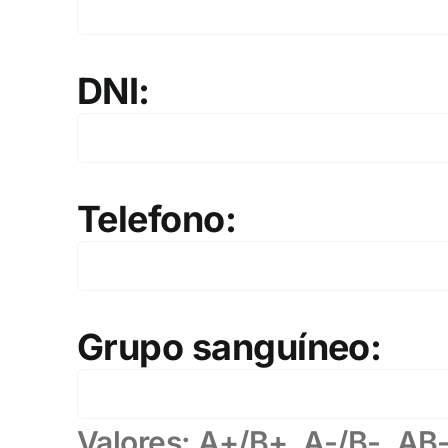
DNI:
Telefono:
Grupo sanguíneo:
Valores: A+/B+, A-/B-, AB