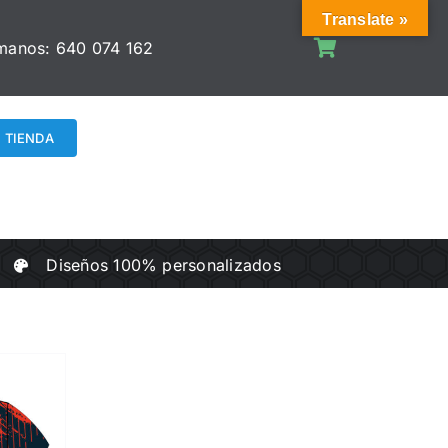
Translate »
manos:
640 074 162
TIENDA
Diseños 100% personalizados