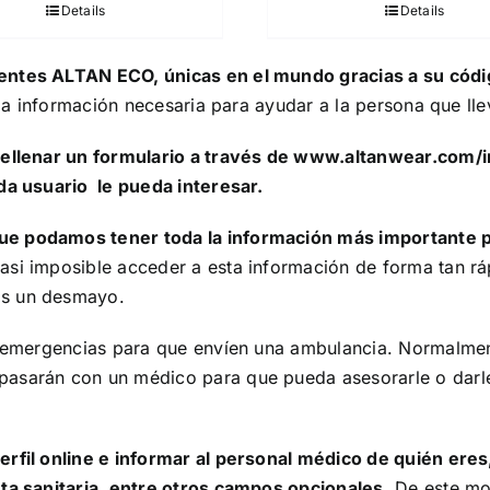
Details
Details
gentes ALTAN ECO, únicas en el mundo gracias a su códi
a la información necesaria para ayudar a la persona que ll
rellenar un formulario a través de
www.altanwear.com/in
ada usuario le pueda interesar.
e podamos tener toda la información más importante po
asi imposible acceder a esta información de forma tan rá
os un desmayo.
de emergencias para que envíen una ambulancia. Normalmen
pasarán con un médico para que pueda asesorarle o darle
rfil online e informar al personal médico de quién eres, 
eta sanitaria, entre otros campos opcionales
. De este mo