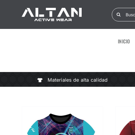
Skip
Search
to
for:
content
INICIO
Materiales de alta calidad