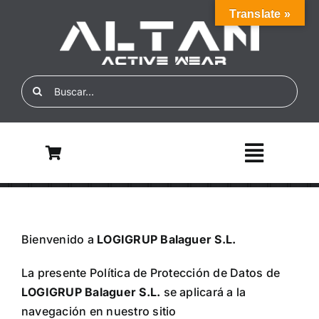
Skip
Translate »
to
content
Search
for:
Toggle
Navigati
Inicio
Bienvenido a
LOGIGRUP Balaguer S.L.
Nosotros
La presente Política de Protección de Datos de
ALTAN ECO
LOGIGRUP Balaguer S.L.
se aplicará a la
navegación en nuestro sitio