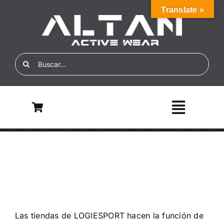
Skip
Translate »
to
content
Search
for:
Toggle
Navigati
Inicio
Nosotros
ALTAN ECO
Las tiendas de LOGIESPORT hacen la función de