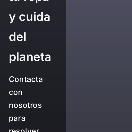
y cuida
del
planeta
Contacta
con
nosotros
para
resolver