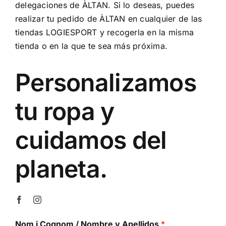
delegaciones de ÀLTAN. Si lo deseas, puedes
ALTAN QR
realizar tu pedido de ÀLTAN en cualquier de las
tiendas LOGIESPORT y recogerla en la misma
Sanitario
tienda o en la que te sea más próxima.
Personalizamos
TIENDA
tu ropa y
TRABAJOS REALIZADOS
cuidamos del
CONTACTO
planeta.
CATÁLOGOS
Nom i Cognom / Nombre y Apellidos
*