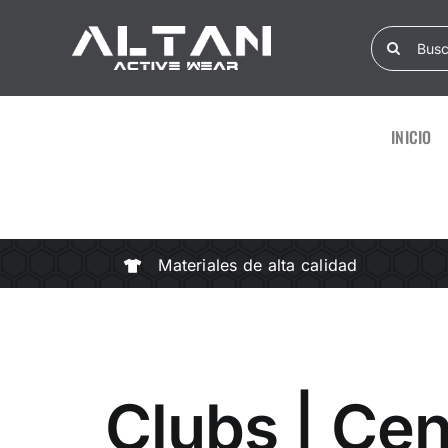
Skip
Search
to
for:
content
INICIO
Materiales de alta calidad
Clubs | Cen