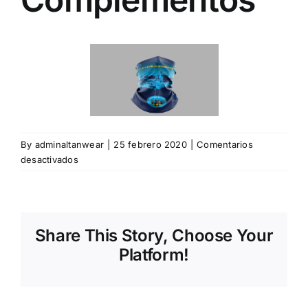
ALTAN QR
Sanitario
TIENDA
By
adminaltanwear
|
25 febrero 2020
|
Comentarios
TRABAJOS REALIZADOS
en
desactivados
Complementos
CONTACTO
Share This Story, Choose Your
CATÁLOGOS
Platform!