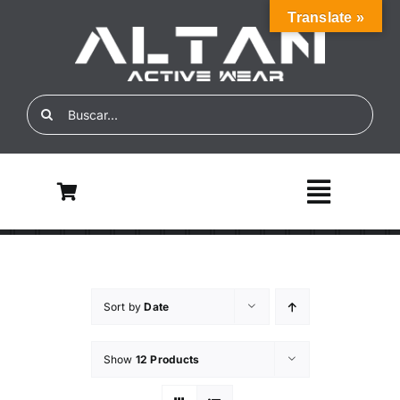
Skip
Translate »
to
content
Search
for:
Toggle
Navigati
Inicio
Nosotros
Sort by
Date
ALTAN ECO
Show
12 Products