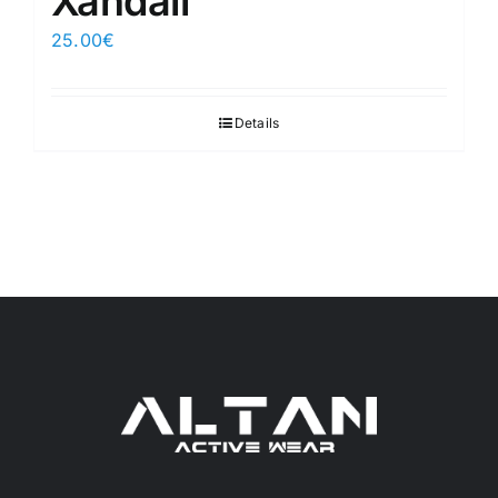
Xandall
25.00
€
Details