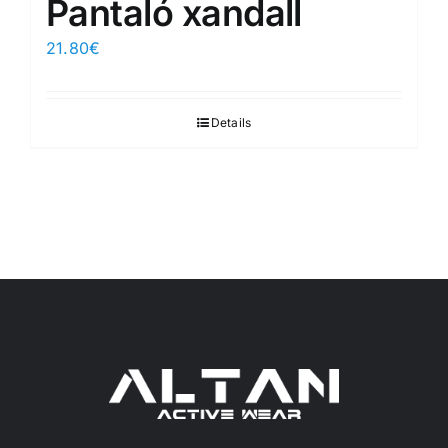
Pantaló xandall
21.80
€
Details