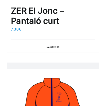
ZER El Jonc –
Pantaló curt
7.30
€
Details