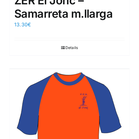
ZER El Jonc –
Samarreta m.llarga
13.30
€
Details