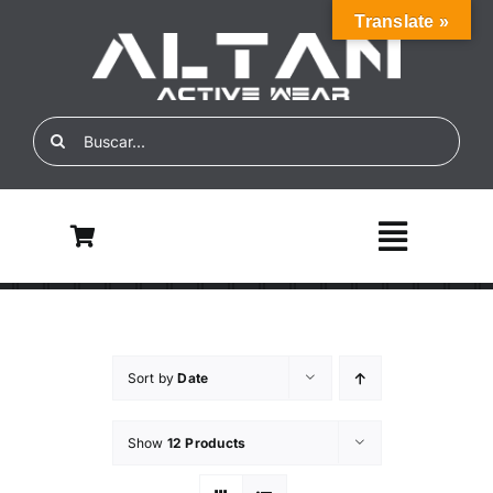
Skip
Translate »
to
content
Search
for:
Toggle
Navigati
Inicio
Nosotros
Sort by
Date
ALTAN ECO
Show
12 Products