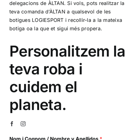
delegacions de ÀLTAN. Si vols, pots realitzar la
ALTAN QR
teva comanda d’ÀLTAN a qualsevol de les
botigues LOGIESPORT i recollir-la a la mateixa
Sanitario
botiga oa la que et sigui més propera.
Personalitzem la
TIENDA
teva roba i
TRABAJOS REALIZADOS
cuidem el
CONTACTO
planeta.
CATÁLOGOS
Nom i Cognom / Nombre y Apellidos
*