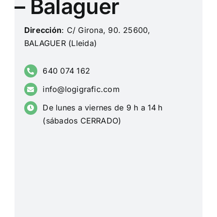
– Balaguer
Dirección
: C/ Girona, 90. 25600,
BALAGUER (Lleida)
640 074 162
info@logigrafic.com
De lunes a viernes de 9 h a 14 h
(sábados CERRADO)