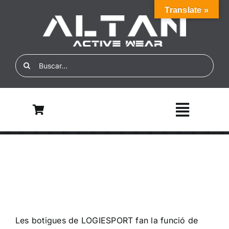
Skip
Translate »
to
content
Search
for:
Toggle
Navigati
Inicio
Nosotros
ALTAN ECO
Les botigues de LOGIESPORT fan la funció de