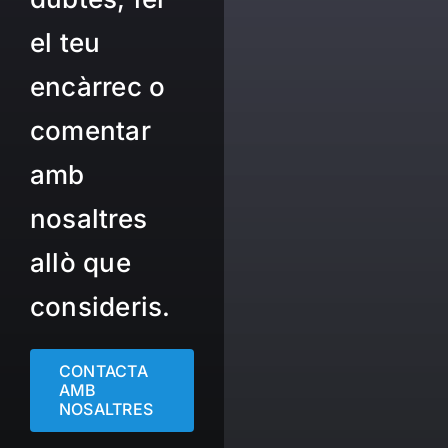
el teu
encàrrec o
comentar
amb
nosaltres
allò que
consideris.
CONTACTA
AMB
NOSALTRES