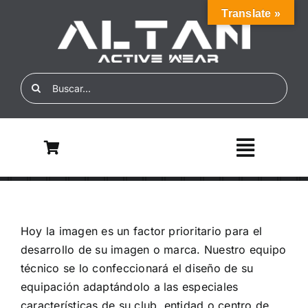
Skip
Translate »
to
content
Search
for:
Toggle
Navigati
Inicio
Hoy la imagen es un factor prioritario para el
Nosotros
desarrollo de su imagen o marca.
Nuestro equipo
técnico se lo confeccionará el diseño de su
ALTAN ECO
equipación adaptándolo a las especiales
características de su club, entidad o centro de