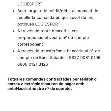
LOGIESPORT
ALTAN QR
Amb targeta de crèdit/dèbit al moment de
recollir la comanda en qualsevol de les
Sanitario
botigues LOGIESPORT
A través de rebut bancari si ens
proporcioneu el vostre nº de compte
TIENDA
corresponent
A través de transferència bancària al nº de
TRABAJOS REALIZADOS
compte de Banc Sabadell: ES27 0081 0106
6600 0121 3126
CONTACTO
Totes les comandes contractades per telèfon o
correu electrònic s’hauran de pagar amb
CATÁLOGOS
antel·lació al nostre nº de compte.