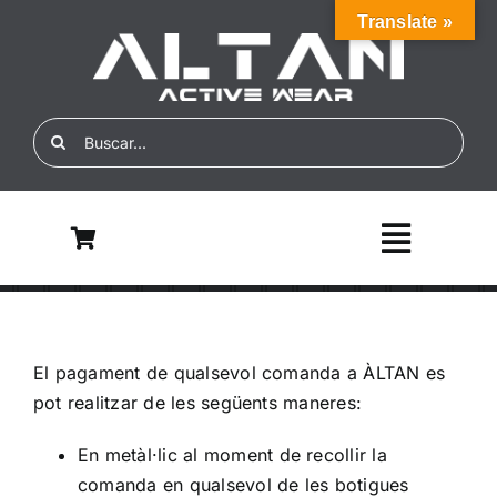
Skip
Translate »
to
content
Search
for:
Toggle
Navigati
Inicio
El pagament de qualsevol comanda a ÀLTAN es
Nosotros
pot realitzar de les següents maneres:
ALTAN ECO
En metàl·lic al moment de recollir la
comanda en qualsevol de les botigues