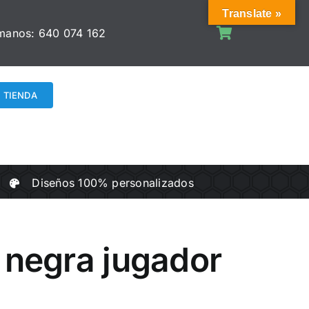
Translate »
manos:
640 074 162
TIENDA
Diseños 100% personalizados
 negra jugador