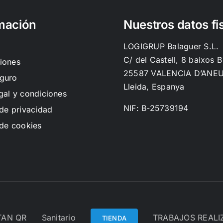
mación
Nuestros datos fi
LOGIGRUP Balaguer S.L.
C/ del Castell, 8 baixos B
iones
25587 VALENCIA D’ANE
guro
Lleida, Espanya
gal y condiciones
NIF: B-25739194
 de privacidad
 de cookies
TAN QR
Sanitario
TRABAJOS REAL
TIENDA