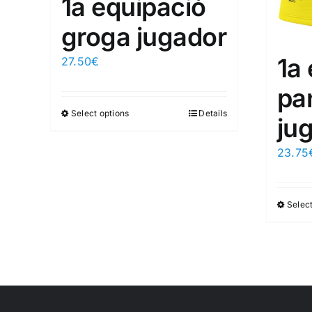
1a equipació
groga jugador
1a
27.50
€
pa
Select options
Details
ju
23.75
Select