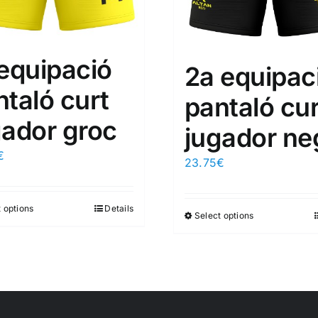
 equipació
2a equipac
ntaló curt
pantaló cur
gador groc
jugador ne
€
23.75
€
 options
Details
Select options