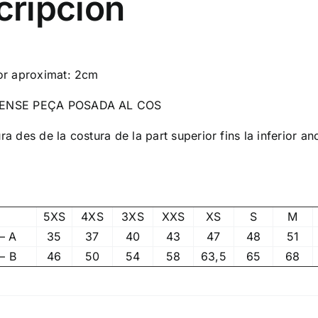
cripción
or aproximat: 2cm
ENSE PEÇA POSADA AL COS
a des de la costura de la part superior fins la inferior a
5XS
4XS
3XS
XXS
XS
S
M
– A
35
37
40
43
47
48
51
– B
46
50
54
58
63,5
65
68