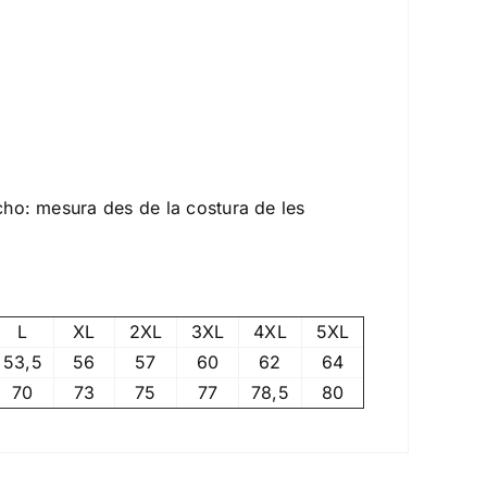
ncho: mesura des de la costura de les
L
XL
2XL
3XL
4XL
5XL
53,5
56
57
60
62
64
70
73
75
77
78,5
80