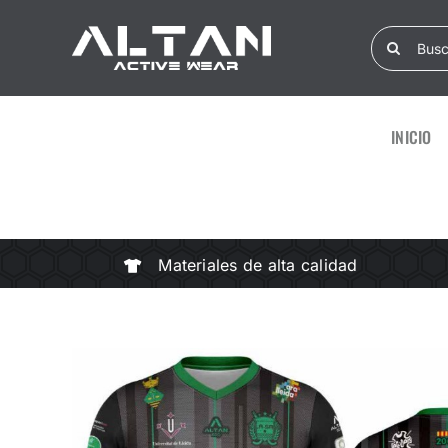
Skip
Search
to
for:
content
INICIO
Materiales de alta calidad