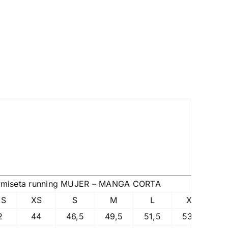
amiseta running MUJER – MANGA CORTA
XS
XS
S
M
L
XL
2
2
44
46,5
49,5
51,5
53,5
5