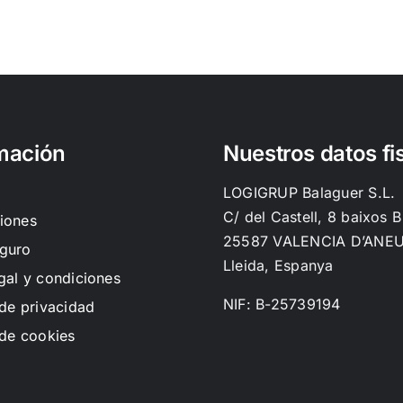
mación
Nuestros datos fi
LOGIGRUP Balaguer S.L.
C/ del Castell, 8 baixos B
iones
25587 VALENCIA D’ANE
guro
Lleida, Espanya
gal y condiciones
NIF: B-25739194
 de privacidad
 de cookies