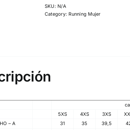
Sorpe
SKU:
N/A
Mujer
Category:
Running Mujer
quantity
cripción
c
5XS
4XS
3XS
X
HO – A
31
35
39,5
4