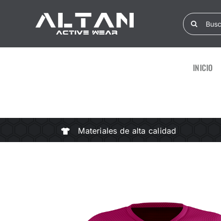
Skip
Search
to
for:
content
INICIO
Materiales de alta calidad