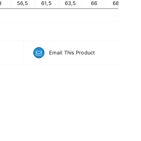
3
56,5
61,5
63,5
66
68,5
7
Email This Product