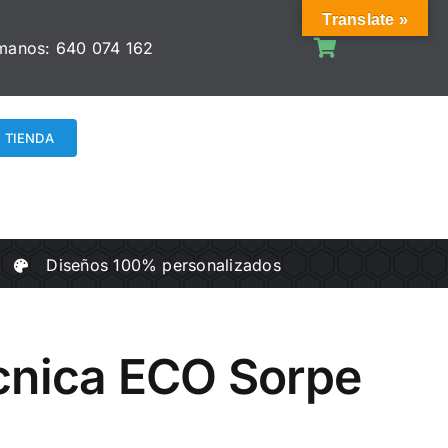
Translate »
manos:
640 074 162
TIENDA
Diseños 100% personalizados
cnica ECO Sorpe