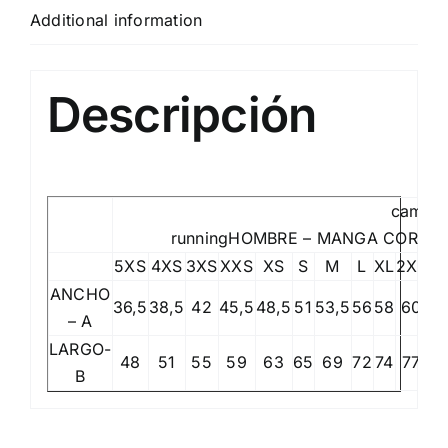
Additional information
Descripción
camiset
runningHOMBRE – MANGA CORTA
5XS
4XS
3XS
XXS
XS
S
M
L
XL
2XL
3
ANCHO
36,5
38,5
42
45,5
48,5
51
53,5
56
58
60
6
– A
LARGO-
48
51
55
59
63
65
69
72
74
77
8
B