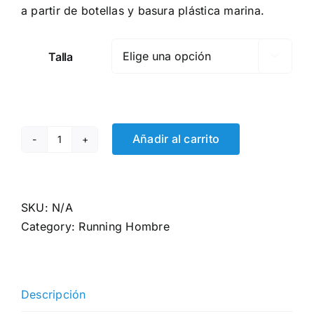
a partir de botellas y basura plástica marina.
Talla

Añadir al carrito
Camiseta
Técnica
ECO
Valencia
SKU:
N/A
quantity
Category:
Running Hombre
Descripción