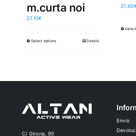
m.curta noi
21.65
27.10
€
Select
Select options
Details
Infor
Envío
Devoluc
C/ Girona, 90