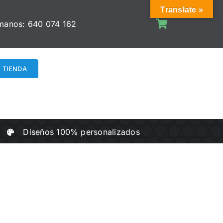
Translate »
manos:
640 074 162
TIENDA
Diseños 100% personalizados