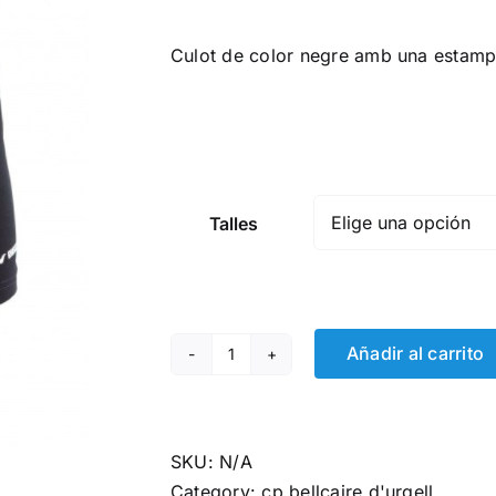
Culot de color negre amb una estampac
Talles
Añadir al carrito
Culot
quantity
SKU:
N/A
Category:
cp bellcaire d'urgell