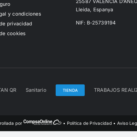
25587 VALENCIA D’ANE
guro
Lleida, Espanya
gal y condiciones
NIF: B-25739194
 de privacidad
 de cookies
TAN QR
Sanitario
TRABAJOS REAL
TIENDA
rollada por
•
Política de Privacidad
•
Aviso Leg