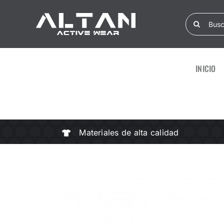
Skip
Search
to
for:
content
INICIO
Materiales de alta calidad