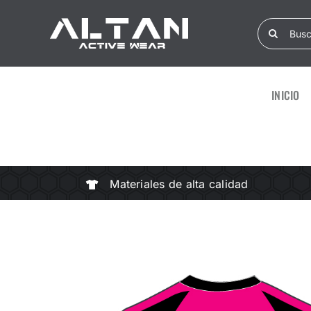
Skip
Search
to
for:
content
INICIO
Materiales de alta calidad