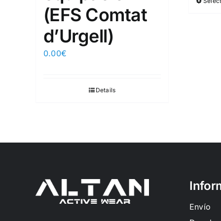
Select
(EFS Comtat
d’Urgell)
0.00
€
Details
Infor
Envío