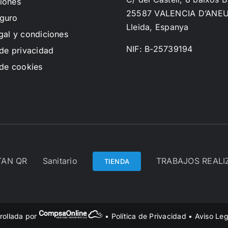
iones
25587 VALENCIA D’ANE
guro
Lleida, Espanya
gal y condiciones
NIF: B-25739194
 de privacidad
 de cookies
TAN QR
Sanitario
TRABAJOS REAL
TIENDA
rollada por
•
Política de Privacidad
•
Aviso Leg