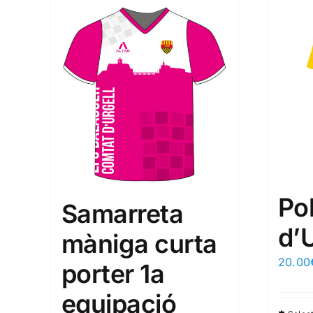
Po
Samarreta
d’U
màniga curta
20.00
porter 1a
equipació