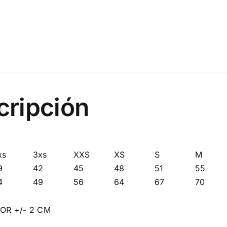
cripción
xs
3xs
XXS
XS
S
M
9
42
45
48
51
55
4
49
56
64
67
70
OR +/- 2 CM