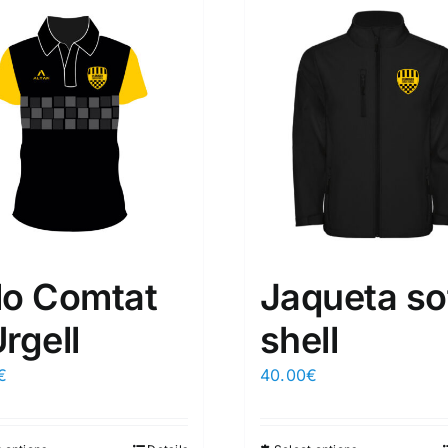
lo Comtat
Jaqueta so
rgell
shell
€
40.00
€