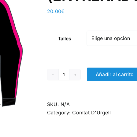
20.00
€
Talles
Añadir al carrito
Dessuadora
Comtat
d'Urgell
(ENTRENADOR)
SKU:
N/A
quantity
Category:
Comtat D'Urgell