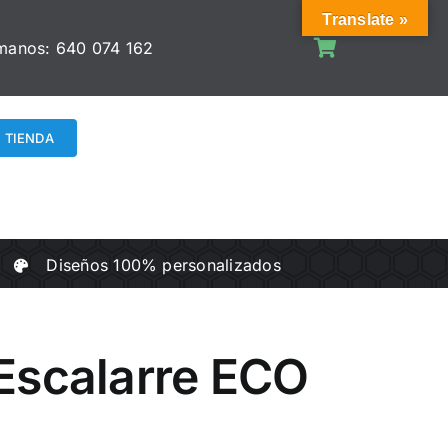
Translate »
manos:
640 074 162
TIENDA
Diseños 100% personalizados
Escalarre ECO