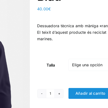
40.00
€
Dessuadora tècnica amb màniga «
ran
El teixit d’aquest producte és reciclat
marines.
Talla
Añadir al carrito
Dessuadora
Escalarre