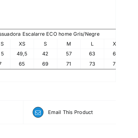
ssuadora Escalarre ECO home Gris/Negre
XS
XS
S
M
L
XL
2
,5
49,5
42
57
63
63
7
65
69
71
73
75
Email This Product