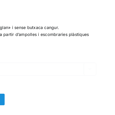
glan
» i sense butxaca cangur.
 a partir d’ampolles i escombraries plàstiques
