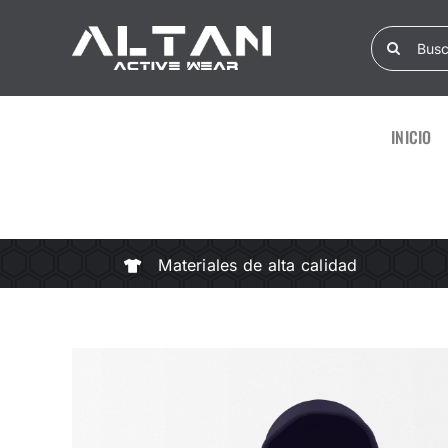
Skip
Search
to
for:
content
INICIO
Materiales de alta calidad