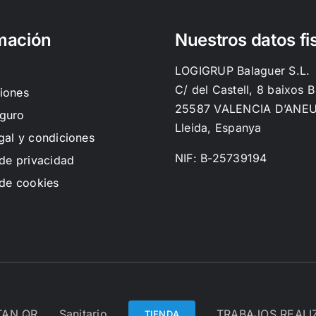
mación
Nuestros datos fi
LOGIGRUP Balaguer S.L.
C/ del Castell, 8 baixos B
iones
25587 VALENCIA D’ANE
guro
Lleida, Espanya
gal y condiciones
NIF: B-25739194
 de privacidad
 de cookies
TAN QR
Sanitario
TRABAJOS REAL
TIENDA