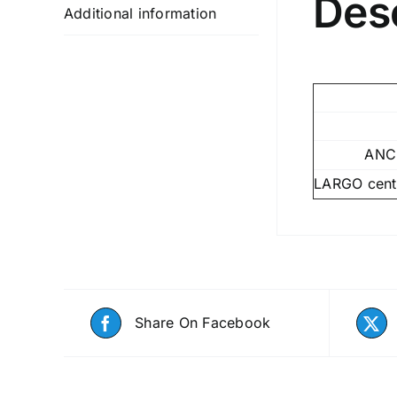
Des
Additional information
ANC
LARGO centr
Share On Facebook