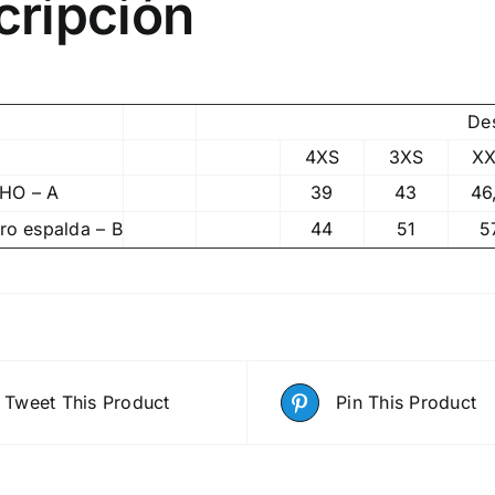
cripción
De
4XS
3XS
X
HO – A
39
43
46
o espalda – B
44
51
5
Tweet This Product
Pin This Product