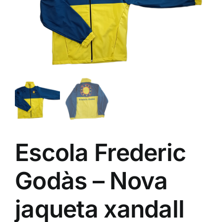
ALTAN QR
Sanitario
TIENDA
TRABAJOS REALIZADOS
CONTACTO
Escola Frederic
Godàs – Nova
CATÁLOGOS
jaqueta xandall