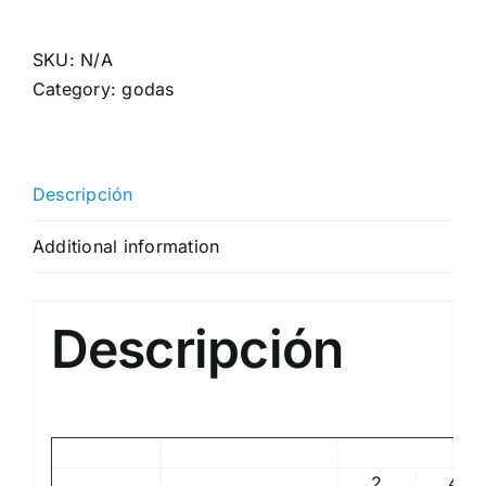
Godàs
-
SKU:
N/A
Nova
Category:
godas
jaqueta
xandall
230gr
Descripción
quantity
Additional information
Descripción
2
4