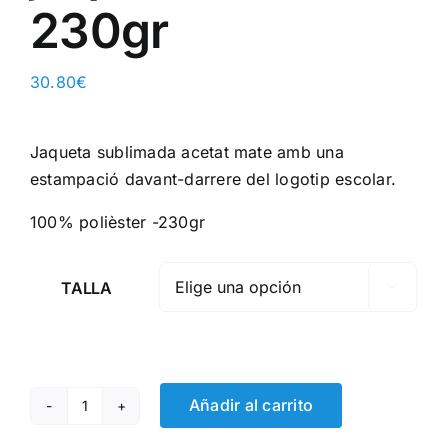
230gr
30.80
€
Jaqueta sublimada acetat mate amb una
estampació davant-darrere del logotip escolar.
100% polièster -230gr
TALLA

Añadir al carrito
Escola
Frederic