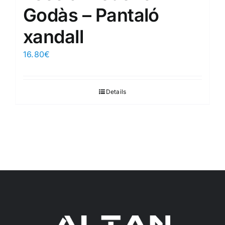
Godàs – Pantaló
xandall
16.80
€
Details