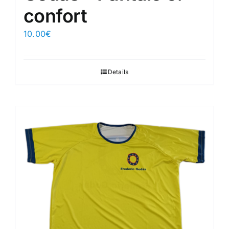
confort
10.00
€
Details