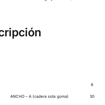
llarga
quantity
cripción
6
ANCHO – A (cadera sota goma)
30