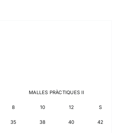
MALLES PRÀCTIQUES II
8
10
12
S
M
35
38
40
42
45