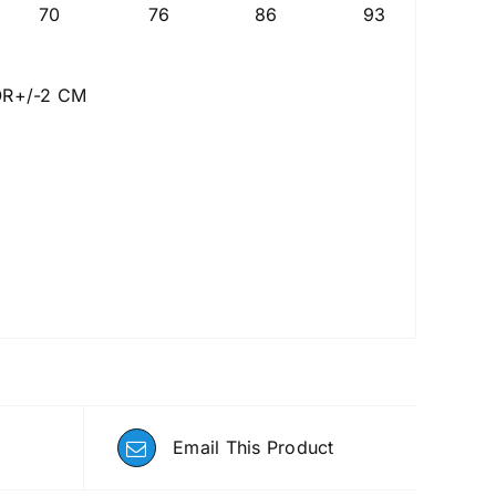
70
76
86
93
96
R+/-2 CM
Email This Product