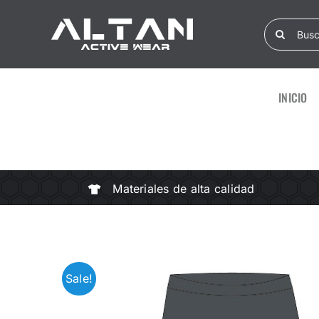
Skip
Search
to
for:
content
INICIO
Materiales de alta calidad
Sale!