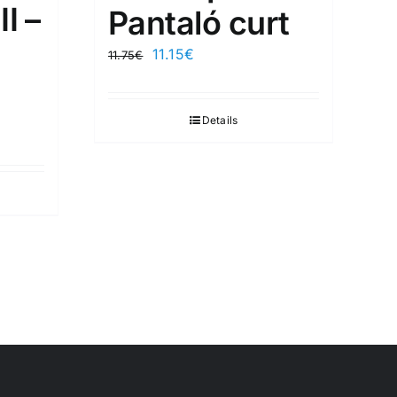
I –
Pantaló curt
11.15
€
11.75
€
Details