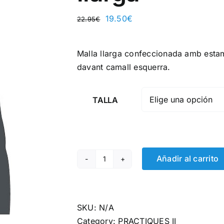
19.50
€
22.95
€
Malla llarga confeccionada amb estamp
davant camall esquerra.
TALLA
Añadir al carrito
Escola
Pràctiques
II
-
SKU:
N/A
Malla
Category:
PRACTIQUES II