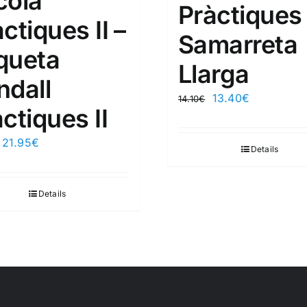
cola
Pràctiques I
ctiques II –
Samarreta
queta
Llarga
ndall
13.40
€
14.10
€
ctiques II
21.95
€
Details
Details