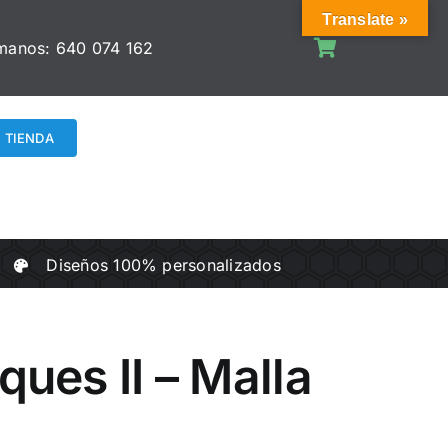
Translate »
manos:
640 074 162
TIENDA
Diseños 100% personalizados
ques II – Malla