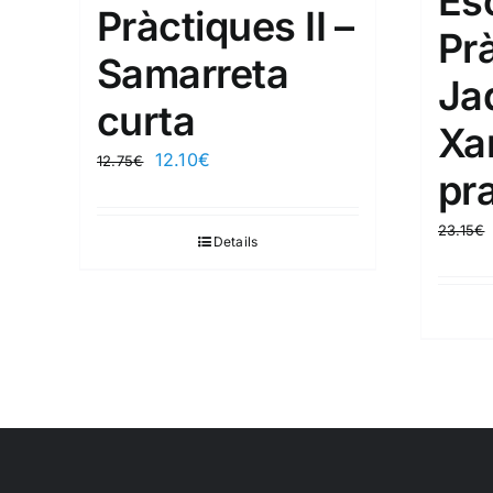
Es
Pràctiques II –
Prà
Samarreta
Ja
curta
Xa
12.10
€
12.75
€
pra
23.15
€
Details