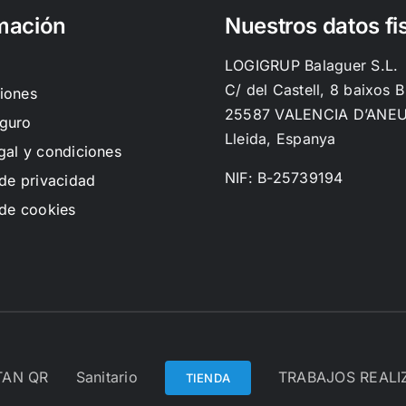
mación
Nuestros datos fi
LOGIGRUP Balaguer S.L.
C/ del Castell, 8 baixos B
iones
25587 VALENCIA D’ANE
guro
Lleida, Espanya
gal y condiciones
NIF: B-25739194
 de privacidad
 de cookies
TAN QR
Sanitario
TRABAJOS REAL
TIENDA