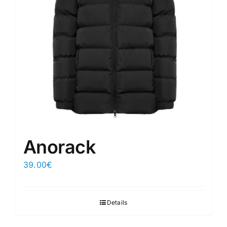
Anorack
39.00
€
Details