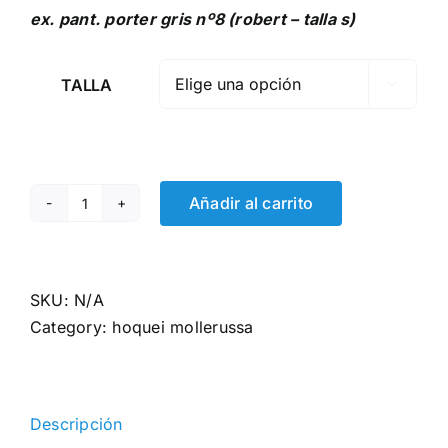
ex
. pant. porter gris nº8 (robert – talla s)
TALLA

Añadir al carrito
Pantaló
primera
equipació
porter
SKU:
N/A
Hoquei
Category:
hoquei mollerussa
Mollerussa
quantity
Descripción