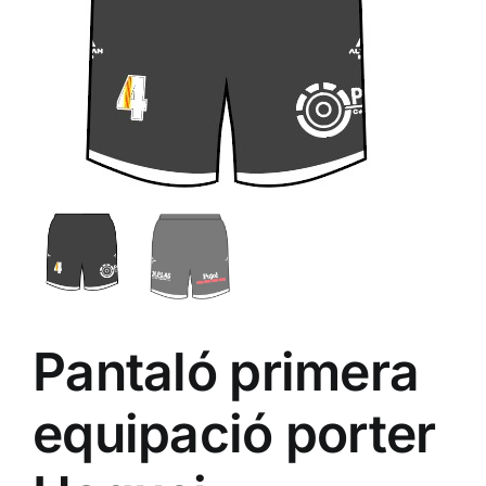
ALTAN QR
Sanitario
TIENDA
TRABAJOS REALIZADOS
CONTACTO
Pantaló primera
CATÁLOGOS
equipació porter