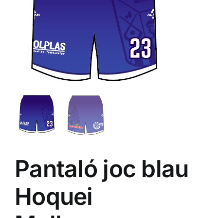
ALTAN QR
Sanitario
TIENDA
TRABAJOS REALIZADOS
CONTACTO
Pantaló joc blau
CATÁLOGOS
Hoquei