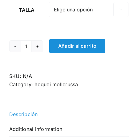
TALLA

Añadir al carrito
Pantaló
joc
blau
Hoquei
SKU:
N/A
Mollerussa
Category:
hoquei mollerussa
quantity
Descripción
Additional information