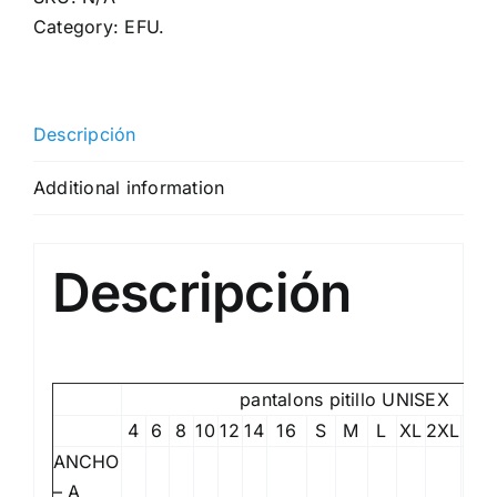
Category:
EFU.
Descripción
Additional information
Descripción
pantalons pitillo UNISEX
4
6
8
10
12
14
16
S
M
L
XL
2XL
3X
ANCHO
– A