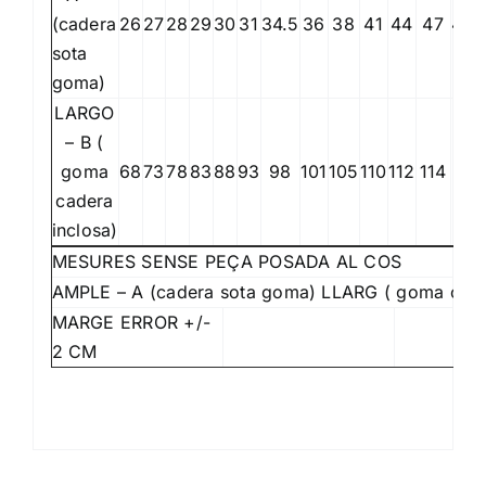
(cadera
26
27
28
29
30
31
34.5
36
38
41
44
47
48,
sota
goma)
LARGO
– B (
goma
68
73
78
83
88
93
98
101
105
110
112
114
116
cadera
inclosa)
MESURES SENSE PEÇA POSADA AL COS
AMPLE – A (cadera sota goma) LLARG ( goma cade
MARGE ERROR +/-
2 CM