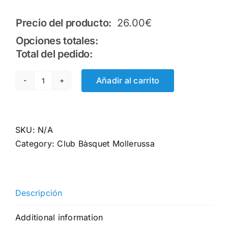
Precio del producto:
26.00
€
Opciones totales:
Total del pedido:
Añadir al carrito
Peto
reversible
quantity
SKU:
N/A
Category:
Club Bàsquet Mollerussa
Descripción
Additional information