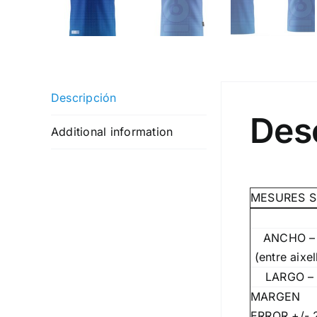
Descripción
Des
Additional information
MESURES S
ANCHO –
(entre aixel
LARGO –
MARGEN
ERROR +/- 