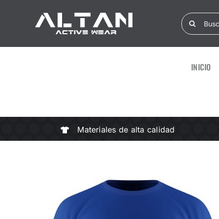
Skip
Search
to
for:
content
INICIO
Materiales de alta calidad