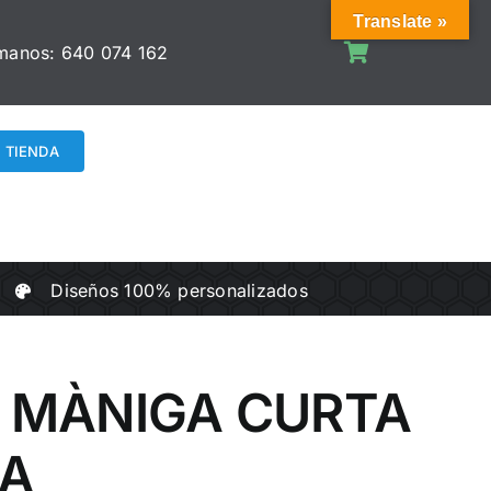
Translate »
manos:
640 074 162
TIENDA
Diseños 100% personalizados
 MÀNIGA CURTA
LA