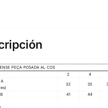
cripción
ENSE PEÇA POSADA AL COS
2
4
 A
32
35
les)
 B
41
44
2