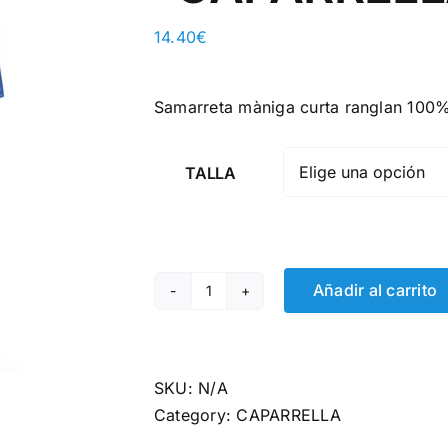
14.40
€
Samarreta màniga curta ranglan 100%
TALLA
Añadir al carrito
SAMARRETA
MÀNIGA
CURTA
-
SKU:
N/A
CAPARRELLA
Category:
CAPARRELLA
quantity