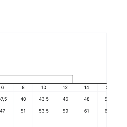
6
8
10
12
14
S
37,5
40
43,5
46
48
50
47
51
53,5
59
61
64