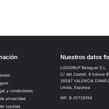
mación
Nuestros datos fi
LOGIGRUP Balaguer S.L.
C/ del Castell, 8 baixos B
iones
25587 VALENCIA D’ANE
guro
Lleida, Espanya
gal y condiciones
NIF: B-25739194
 de privacidad
 de cookies