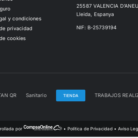
25587 VALENCIA D’ANE
guro
Lleida, Espanya
gal y condiciones
NIF: B-25739194
 de privacidad
 de cookies
TAN QR
Sanitario
TRABAJOS REAL
TIENDA
rollada por
•
Política de Privacidad
•
Aviso Leg