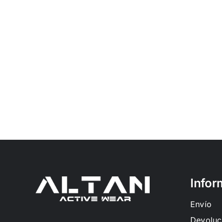
Infor
Envío
Devoluc