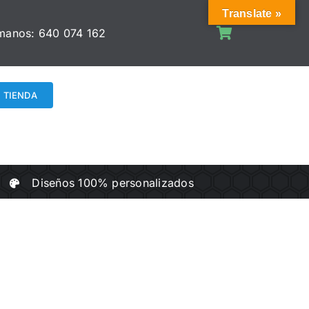
Translate »
manos:
640 074 162
TIENDA
Diseños 100% personalizados