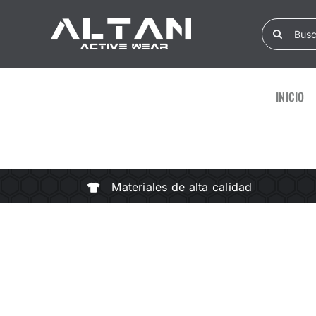
Skip
Search
to
for:
content
INICIO
Materiales de alta calidad