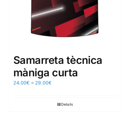
Samarreta tècnica
màniga curta
24.00
€
–
29.00
€
Details