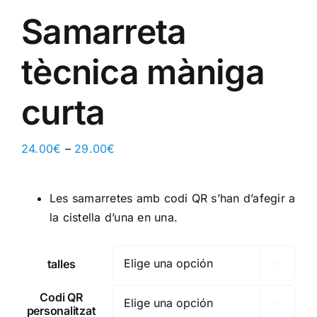
Samarreta
tècnica màniga
curta
24.00
€
–
29.00
€
Les samarretes amb codi QR s’han d’afegir a
la cistella d’una en una.
talles

Codi QR

personalitzat