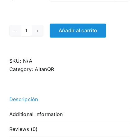
Añadir al carrito
Samarreta
tècnica
màniga
curta
SKU:
N/A
quantity
Category:
AltanQR
Descripción
Additional information
Reviews (0)