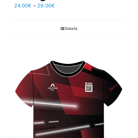
24.00
€
–
29.00
€
Details