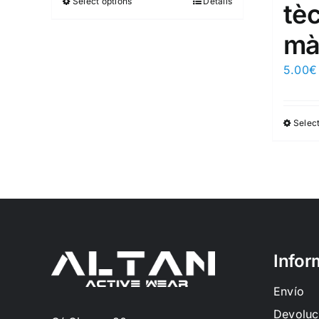
Select options
Details
tè
mà
5.00
€
Select
Infor
Envío
Devoluc