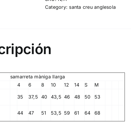
Samarreta
Category:
santa creu anglesola
tècnica
màniga
llarga
quantity
cripción
samarreta màniga llarga
4
6
8
10
12
14
S
M
35
37,5
40
43,5
46
48
50
53
44
47
51
53,5
59
61
64
68