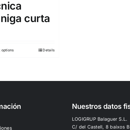
cnica
niga curta
 options
Details
mación
Nuestros datos fi
LOGIGRUP Balaguer S.L.
C/ del Castell, 8 baixos B
iones