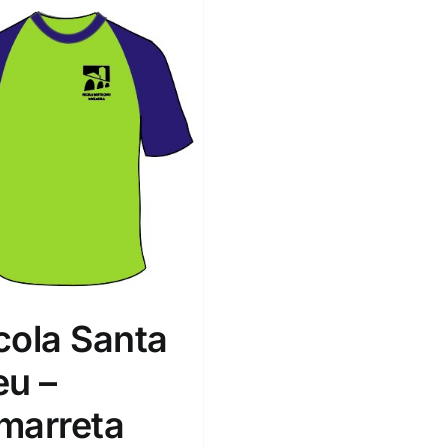
cola Santa
eu –
marreta