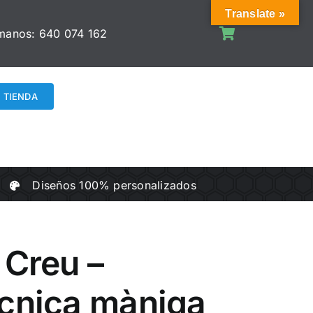
Translate »
manos:
640 074 162
TIENDA
Diseños 100% personalizados
 Creu –
ècnica màniga