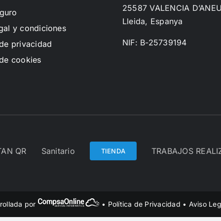
25587 VALENCIA D’ANE
guro
Lleida, Espanya
gal y condiciones
NIF: B-25739194
 de privacidad
 de cookies
TAN QR
Sanitario
TRABAJOS REAL
TIENDA
rollada por
•
Política de Privacidad
•
Aviso Leg