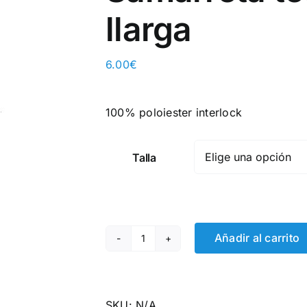
llarga
6.00
€
100% poloiester interlock
Talla
Añadir al carrito
Escola
Santa
Creu
-
SKU:
N/A