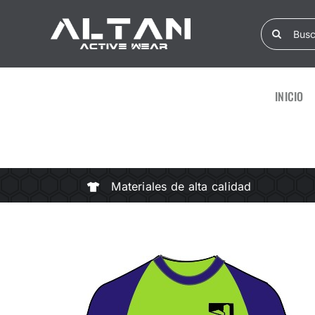
Skip
Search
to
for:
content
INICIO
Materiales de alta calidad