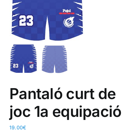
ALTAN QR
Sanitario
TIENDA
TRABAJOS REALIZADOS
Pantaló curt de
CONTACTO
joc 1a equipació
CATÁLOGOS
19.00
€