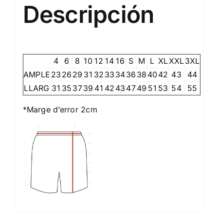
Descripción
4
6
8
10
12
14
16
S
M
L
XL
XXL
3XL
AMPLE
23
26
29
31
32
33
34
36
38
40
42
43
44
LLARG
31
35
37
39
41
42
43
47
49
51
53
54
55
*Marge d’error 2cm