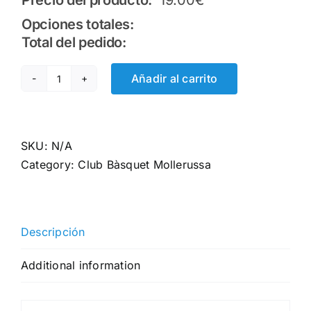
Precio del producto:
19.00
€
Opciones totales:
Total del pedido:
Añadir al carrito
Pantaló
curt
de
joc
SKU:
N/A
1a
Category:
Club Bàsquet Mollerussa
equipació
quantity
Descripción
Additional information