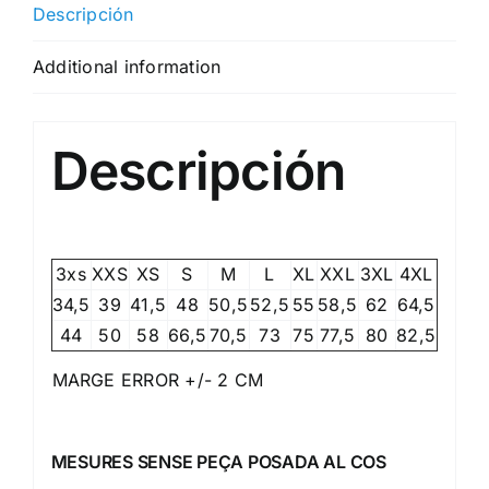
Descripción
Additional information
Descripción
3xs
XXS
XS
S
M
L
XL
XXL
3XL
4XL
34,5
39
41,5
48
50,5
52,5
55
58,5
62
64,5
44
50
58
66,5
70,5
73
75
77,5
80
82,5
MARGE ERROR +/- 2 CM
MESURES SENSE PEÇA POSADA AL COS