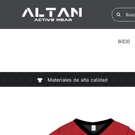
Skip
Search
to
for:
content
INICIO
Materiales de alta calidad