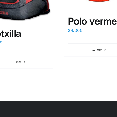
Polo vermel
24.00
€
xilla
€
Details
Details