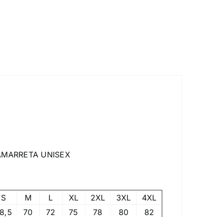
ISEX
S
M
L
XL
2XL
3XL
4XL
8,5
70
72
75
78
80
82