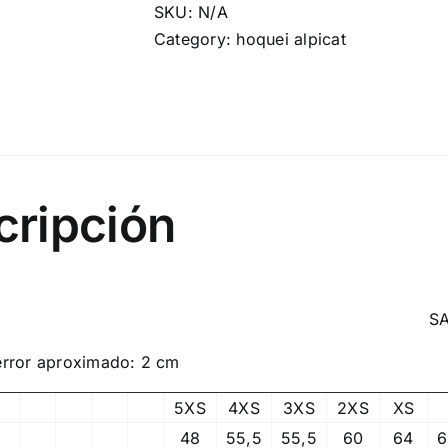
SKU:
N/A
Category:
hoquei alpicat
cripción
MARRETA UN
rror aproximado: 2 cm
5XS
4XS
3XS
2XS
XS
48
55,5
55,5
60
64
6