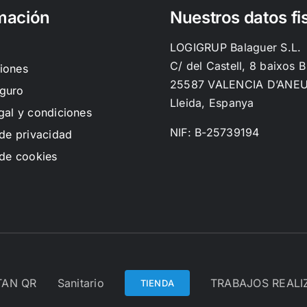
mación
Nuestros datos fi
LOGIGRUP Balaguer S.L.
C/ del Castell, 8 baixos B
iones
25587 VALENCIA D’ANE
guro
Lleida, Espanya
gal y condiciones
NIF: B-25739194
 de privacidad
 de cookies
TAN QR
Sanitario
TRABAJOS REAL
TIENDA