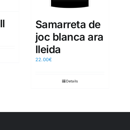
l
Samarreta de
joc blanca ara
lleida
22.00
€
Details