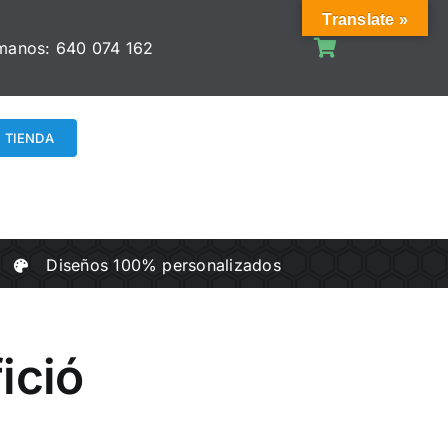
Translate »
manos:
640 074 162
TIENDA
Diseños 100% personalizados
ició