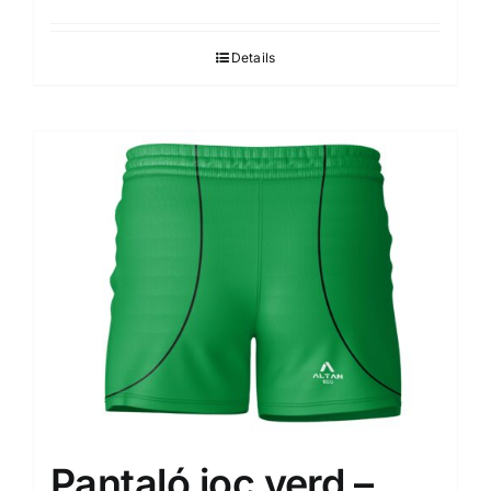
Details
Pantaló joc verd –