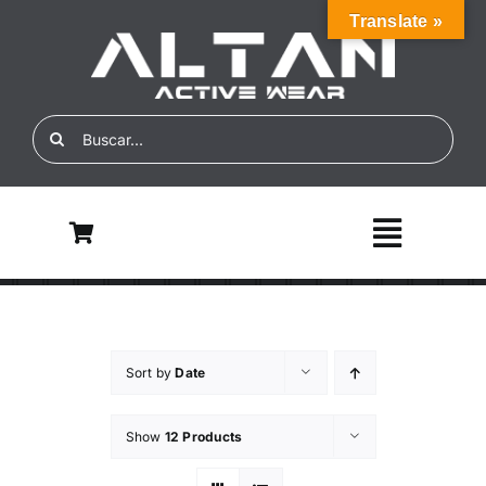
Skip
Translate »
to
content
Search
for:
Toggle
Navigati
Inicio
Nosotros
Sort by
Date
ALTAN ECO
Show
12 Products