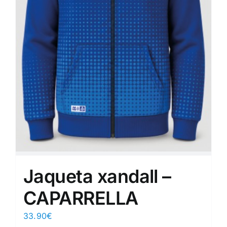
Jaqueta xandall –
CAPARRELLA
33.90
€